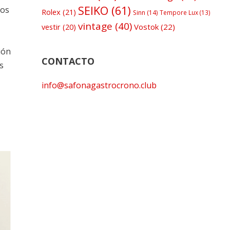
SEIKO
(61)
los
Rolex
(21)
Sinn
(14)
Tempore Lux
(13)
vintage
(40)
Vostok
(22)
vestir
(20)
ión
CONTACTO
s
info@safonagastrocrono.club