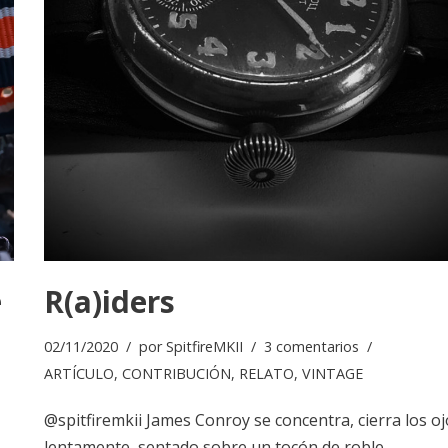
e
R(a)iders
02/11/2020
por
SpitfireMKII
3 comentarios
ARTÍCULO
,
CONTRIBUCIÓN
,
RELATO
,
VINTAGE
@spitfiremkii James Conroy se concentra, cierra los o
lentamente, sentado sobre un tocón de roble