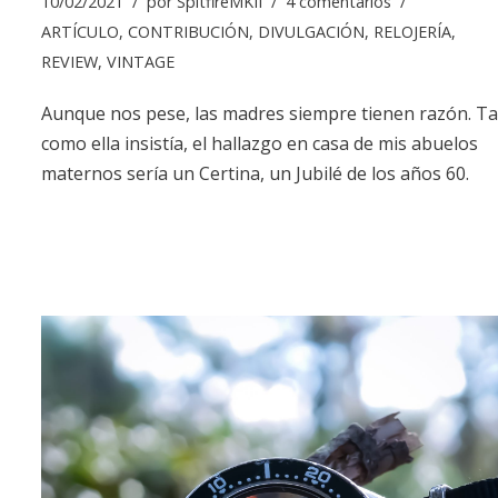
10/02/2021
por
SpitfireMKII
4 comentarios
ARTÍCULO
,
CONTRIBUCIÓN
,
DIVULGACIÓN
,
RELOJERÍA
,
REVIEW
,
VINTAGE
Aunque nos pese, las madres siempre tienen razón. Ta
como ella insistía, el hallazgo en casa de mis abuelos
maternos sería un Certina, un Jubilé de los años 60.