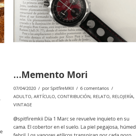
…Memento Mori
07/04/2020
por
SpitfireMKII
6 comentarios
ADULTO
,
ARTÍCULO
,
CONTRIBUCIÓN
,
RELATO
,
RELOJERÍA
,
VINTAGE
@spitfiremkii Día 1 Marc se revuelve inquieto en su
cama. El cobertor en el suelo. La piel pegajosa, húmed
de
febril. Los vapores etílicos transpiran por cada poro.