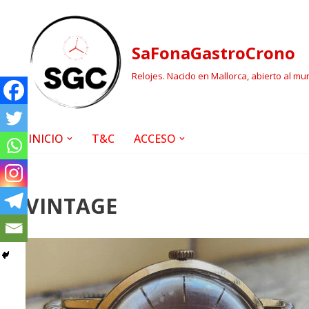
Saltar
SaFonaGastroCrono
al
contenido
Relojes. Nacido en Mallorca, abierto al mu
INICIO
T&C
ACCESO
VINTAGE