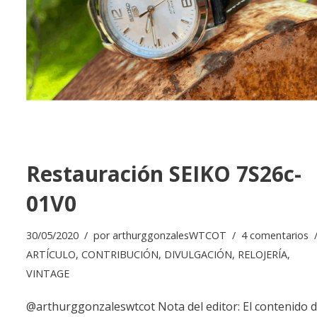
Restauración SEIKO 7S26c-
01V0
30/05/2020
por
arthurggonzalesWTCOT
4 comentarios
ARTÍCULO
,
CONTRIBUCIÓN
,
DIVULGACIÓN
,
RELOJERÍA
,
VINTAGE
@arthurggonzaleswtcot Nota del editor: El contenido 