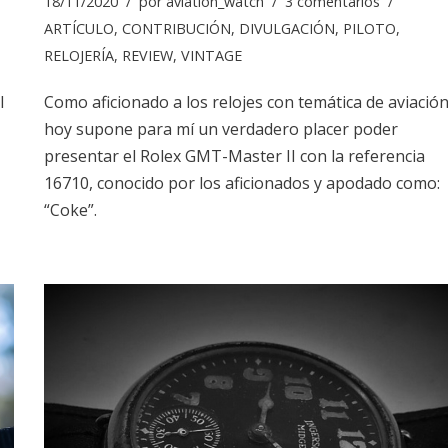
18/11/2020
por
aviation_watch
3 comentarios
ARTÍCULO
,
CONTRIBUCIÓN
,
DIVULGACIÓN
,
PILOTO
,
RELOJERÍA
,
REVIEW
,
VINTAGE
l
Como aficionado a los relojes con temática de aviación
hoy supone para mí un verdadero placer poder
presentar el Rolex GMT-Master II con la referencia
16710, conocido por los aficionados y apodado como:
“Coke”.