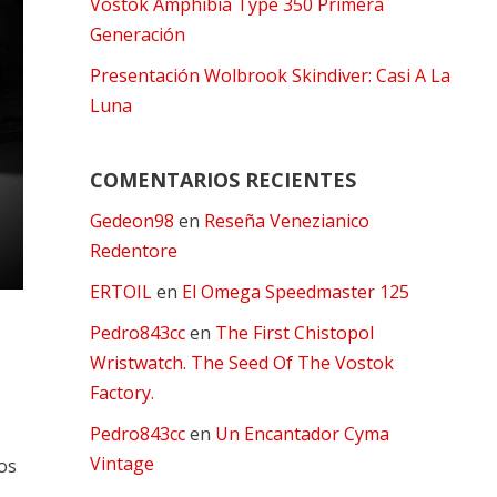
Vostok Amphibia Type 350 Primera
Generación
Presentación Wolbrook Skindiver: Casi A La
Luna
COMENTARIOS RECIENTES
Gedeon98
en
Reseña Venezianico
Redentore
ERTOIL
en
El Omega Speedmaster 125
Pedro843cc
en
The First Chistopol
Wristwatch. The Seed Of The Vostok
Factory.
Pedro843cc
en
Un Encantador Cyma
Vintage
jos