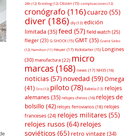
Citizen
(15)
24h
(12)
Breitling
(12)
complicaciones
(12)
cronógrafo
(116)
cuarzo
(55)
diver
(186)
edición
diy
(13)
feed
(57)
limitada
(35)
field watch
(25)
GMT
(35)
flieger
(23)
G-SHOCK
(15)
Grand Seiko
Longines
Heuer
(17)
Kickstarter
(15)
(12)
Hamilton
(11)
micro
(30)
manufactura
(22)
marcas
(168)
news
(17)
NH35
(16)
noticias
(57)
novedad
(59)
Omega
piloto
(78)
(41)
relojes
Raketa
(13)
Oris
(12)
relojes de
alemanes
(35)
relojes chinos
(16)
bolsillo
(42)
relojes
relojes ferroviarios
(18)
relojes militares
(55)
franceses
(24)
relojes rusos
(64)
relojes
soviéticos
(65)
retro vintage
(34)
 de