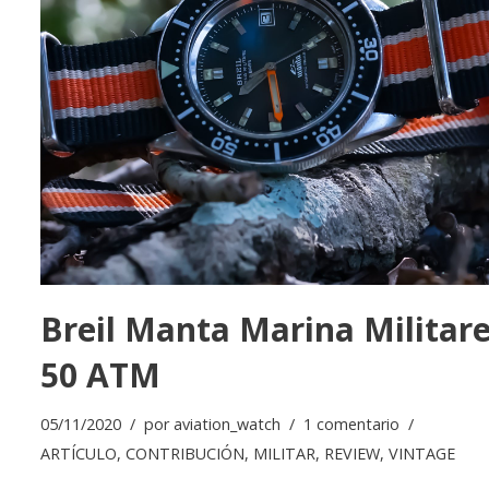
Breil Manta Marina Militar
50 ATM
05/11/2020
por
aviation_watch
1 comentario
ARTÍCULO
,
CONTRIBUCIÓN
,
MILITAR
,
REVIEW
,
VINTAGE