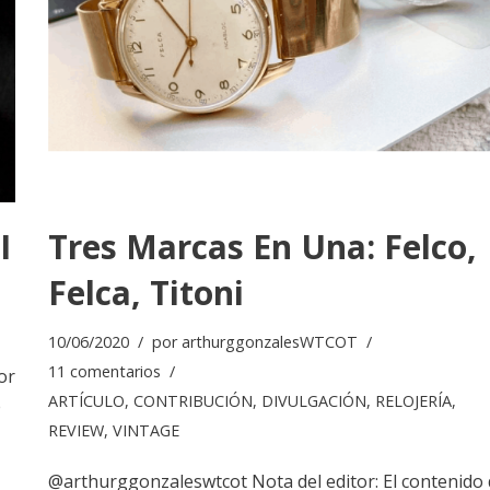
I
Tres Marcas En Una: Felco,
Felca, Titoni
10/06/2020
por
arthurggonzalesWTCOT
11 comentarios
or
ARTÍCULO
,
CONTRIBUCIÓN
,
DIVULGACIÓN
,
RELOJERÍA
,
e
REVIEW
,
VINTAGE
@arthurggonzaleswtcot Nota del editor: El contenido