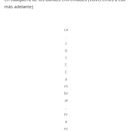
más adelante)
ca
.
1
9
1
7,
C
a
m
br
ai
,
Fr
a
nc