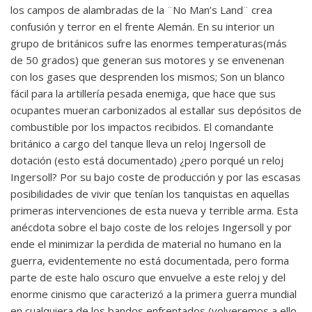
los campos de alambradas de la ¨No Man’s Land¨ crea
confusión y terror en el frente Alemán. En su interior un
grupo de británicos sufre las enormes temperaturas(más
de 50 grados) que generan sus motores y se envenenan
con los gases que desprenden los mismos; Son un blanco
fácil para la artillería pesada enemiga, que hace que sus
ocupantes mueran carbonizados al estallar sus depósitos de
combustible por los impactos recibidos. El comandante
británico a cargo del tanque lleva un reloj Ingersoll de
dotación (esto está documentado) ¿pero porqué un reloj
Ingersoll? Por su bajo coste de producción y por las escasas
posibilidades de vivir que tenían los tanquistas en aquellas
primeras intervenciones de esta nueva y terrible arma. Esta
anécdota sobre el bajo coste de los relojes Ingersoll y por
ende el minimizar la perdida de material no humano en la
guerra, evidentemente no está documentada, pero forma
parte de este halo oscuro que envuelve a este reloj y del
enorme cinismo que caracterizó a la primera guerra mundial
en cualquiera de los bandos enfrentados (volveremos a ello