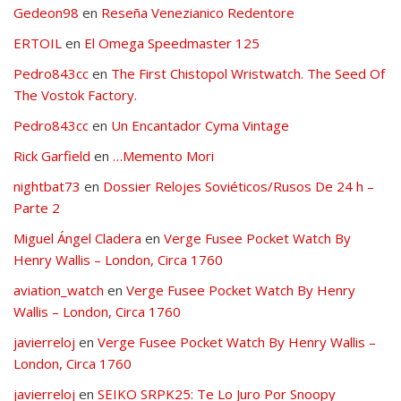
Gedeon98
en
Reseña Venezianico Redentore
ERTOIL
en
El Omega Speedmaster 125
Pedro843cc
en
The First Chistopol Wristwatch. The Seed Of
The Vostok Factory.
Pedro843cc
en
Un Encantador Cyma Vintage
Rick Garfield
en
…Memento Mori
nightbat73
en
Dossier Relojes Soviéticos/Rusos De 24 h –
Parte 2
Miguel Ángel Cladera
en
Verge Fusee Pocket Watch By
Henry Wallis – London, Circa 1760
aviation_watch
en
Verge Fusee Pocket Watch By Henry
Wallis – London, Circa 1760
javierreloj
en
Verge Fusee Pocket Watch By Henry Wallis –
London, Circa 1760
javierreloj
en
SEIKO SRPK25: Te Lo Juro Por Snoopy