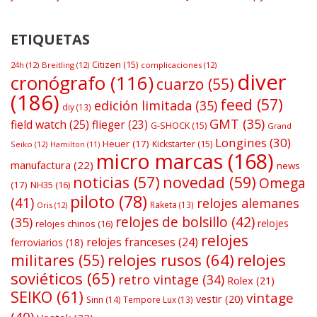
ETIQUETAS
Citizen
(15)
24h
(12)
Breitling
(12)
complicaciones
(12)
diver
cronógrafo
(116)
cuarzo
(55)
(186)
feed
(57)
edición limitada
(35)
diy
(13)
GMT
(35)
field watch
(25)
flieger
(23)
G-SHOCK
(15)
Grand
Longines
(30)
Heuer
(17)
Kickstarter
(15)
Seiko
(12)
Hamilton
(11)
micro marcas
(168)
manufactura
(22)
news
noticias
(57)
novedad
(59)
Omega
(17)
NH35
(16)
piloto
(78)
(41)
relojes alemanes
Raketa
(13)
Oris
(12)
relojes de bolsillo
(42)
(35)
relojes
relojes chinos
(16)
relojes
relojes franceses
(24)
ferroviarios
(18)
relojes rusos
(64)
relojes
militares
(55)
soviéticos
(65)
retro vintage
(34)
Rolex
(21)
SEIKO
(61)
vintage
vestir
(20)
Sinn
(14)
Tempore Lux
(13)