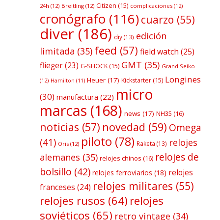
Citizen
(15)
24h
(12)
Breitling
(12)
complicaciones
(12)
cronógrafo
(116)
cuarzo
(55)
diver
(186)
edición
diy
(13)
feed
(57)
limitada
(35)
field watch
(25)
GMT
(35)
flieger
(23)
G-SHOCK
(15)
Grand Seiko
Longines
Heuer
(17)
Kickstarter
(15)
(12)
Hamilton
(11)
micro
(30)
manufactura
(22)
marcas
(168)
news
(17)
NH35
(16)
noticias
(57)
novedad
(59)
Omega
piloto
(78)
(41)
relojes
Raketa
(13)
Oris
(12)
relojes de
alemanes
(35)
relojes chinos
(16)
bolsillo
(42)
relojes
relojes ferroviarios
(18)
relojes militares
(55)
franceses
(24)
relojes rusos
(64)
relojes
soviéticos
(65)
retro vintage
(34)