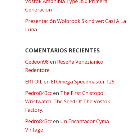
Vostok Amphibia Type 350 Primera
Generación
Presentación Wolbrook Skindiver: Casi A La
Luna
COMENTARIOS RECIENTES
Gedeon98
en
Reseña Venezianico
Redentore
ERTOIL
en
El Omega Speedmaster 125
Pedro843cc
en
The First Chistopol
Wristwatch. The Seed Of The Vostok
Factory.
Pedro843cc
en
Un Encantador Cyma
Vintage