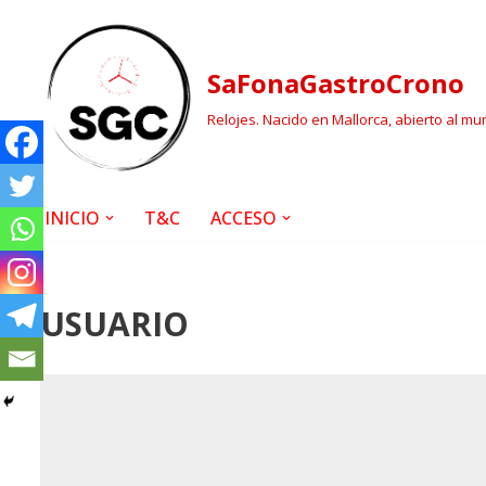
Saltar
SaFonaGastroCrono
al
contenido
Relojes. Nacido en Mallorca, abierto al mu
INICIO
T&C
ACCESO
USUARIO