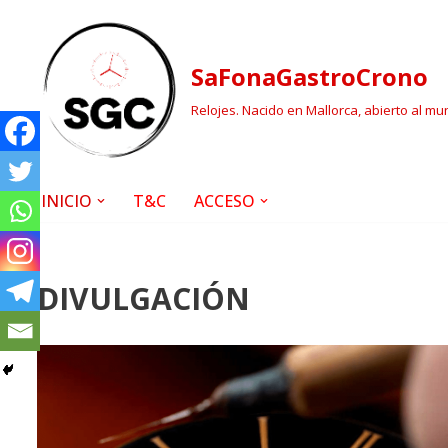
Saltar
SaFonaGastroCrono
al
contenido
Relojes. Nacido en Mallorca, abierto al mu
INICIO
T&C
ACCESO
DIVULGACIÓN