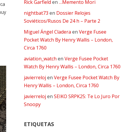
Rick Garfield
en
…Memento Mori
rca
muy
nightbat73
en
Dossier Relojes
Soviéticos/Rusos De 24 h – Parte 2
Miguel Ángel Cladera
en
Verge Fusee
Pocket Watch By Henry Wallis – London,
Circa 1760
aviation_watch
en
Verge Fusee Pocket
Watch By Henry Wallis – London, Circa 1760
javierreloj
en
Verge Fusee Pocket Watch By
Henry Wallis – London, Circa 1760
javierreloj
en
SEIKO SRPK25: Te Lo Juro Por
Snoopy
ETIQUETAS