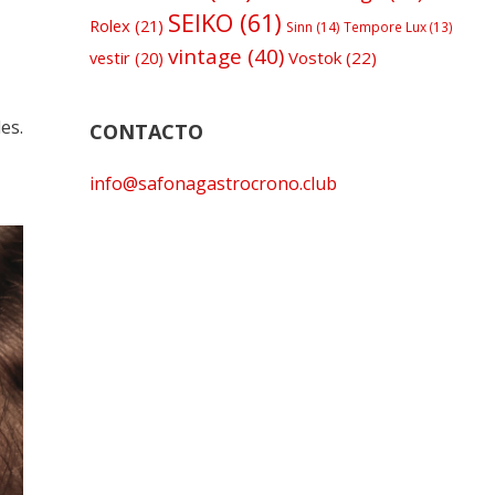
SEIKO
(61)
Rolex
(21)
Sinn
(14)
Tempore Lux
(13)
vintage
(40)
Vostok
(22)
vestir
(20)
es.
CONTACTO
info@safonagastrocrono.club