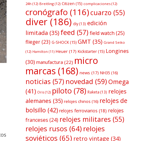
Citizen
(15)
24h
(12)
Breitling
(12)
complicaciones
(12)
cronógrafo
(116)
cuarzo
(55)
diver
(186)
edición
diy
(13)
feed
(57)
limitada
(35)
field watch
(25)
GMT
(35)
flieger
(23)
G-SHOCK
(15)
Grand Seiko
Longines
Heuer
(17)
Kickstarter
(15)
(12)
Hamilton
(11)
micro
(30)
manufactura
(22)
marcas
(168)
news
(17)
NH35
(16)
noticias
(57)
novedad
(59)
Omega
piloto
(78)
(41)
relojes
Raketa
(13)
Oris
(12)
relojes de
alemanes
(35)
relojes chinos
(16)
bolsillo
(42)
relojes
relojes ferroviarios
(18)
relojes militares
(55)
franceses
(24)
relojes rusos
(64)
relojes
cos
soviéticos
(65)
retro vintage
(34)