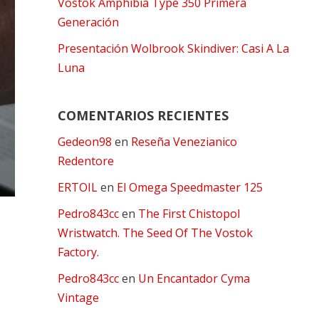
Vostok Amphibia Type 350 Primera
Generación
Presentación Wolbrook Skindiver: Casi A La
Luna
COMENTARIOS RECIENTES
Gedeon98
en
Reseña Venezianico
Redentore
ERTOIL
en
El Omega Speedmaster 125
Pedro843cc
en
The First Chistopol
Wristwatch. The Seed Of The Vostok
Factory.
Pedro843cc
en
Un Encantador Cyma
Vintage