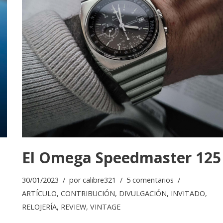
El Omega Speedmaster 125
30/01/2023
por
calibre321
5 comentarios
ARTÍCULO
,
CONTRIBUCIÓN
,
DIVULGACIÓN
,
INVITADO
,
RELOJERÍA
,
REVIEW
,
VINTAGE