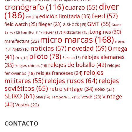
diver
cronógrafo
(116)
cuarzo
(55)
(186)
feed
(57)
edición limitada
(35)
diy
(13)
GMT
(35)
field watch
(25)
flieger
(23)
G-SHOCK
(15)
Grand
Longines
(30)
Heuer
(17)
Kickstarter
(15)
Seiko
(12)
Hamilton
(11)
micro marcas
(168)
manufactura
(22)
news
noticias
(57)
novedad
(59)
Omega
(17)
NH35
(16)
piloto
(78)
(41)
relojes alemanes
Raketa
(13)
Oris
(12)
relojes de bolsillo
(42)
(35)
relojes
relojes chinos
(16)
relojes
relojes franceses
(24)
ferroviarios
(18)
relojes rusos
(64)
relojes
militares
(55)
soviéticos
(65)
retro vintage
(34)
Rolex
(21)
SEIKO
(61)
vintage
vestir
(20)
Sinn
(14)
Tempore Lux
(13)
(40)
Vostok
(22)
CONTACTO