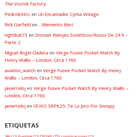
The Vostok Factory.
Pedro843cc
en
Un Encantador Cyma Vintage
Rick Garfield
en
…Memento Mori
nightbat73
en
Dossier Relojes Soviéticos/Rusos De 24 h –
Parte 2
Miguel Ángel Cladera
en
Verge Fusee Pocket Watch By
Henry Wallis – London, Circa 1760
aviation_watch
en
Verge Fusee Pocket Watch By Henry
Wallis – London, Circa 1760
javierreloj
en
Verge Fusee Pocket Watch By Henry Wallis –
London, Circa 1760
javierreloj
en
SEIKO SRPK25: Te Lo Juro Por Snoopy
ETIQUETAS
Citizen
(15)
24h
(12)
Breitling
(12)
complicaciones
(12)