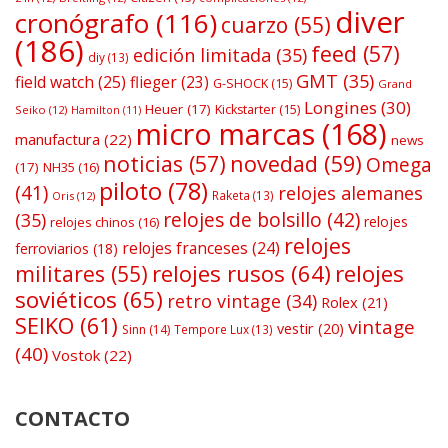
diver
cronógrafo
(116)
cuarzo
(55)
(186)
feed
(57)
edición limitada
(35)
diy
(13)
GMT
(35)
field watch
(25)
flieger
(23)
G-SHOCK
(15)
Grand
Longines
(30)
Heuer
(17)
Kickstarter
(15)
Seiko
(12)
Hamilton
(11)
micro marcas
(168)
manufactura
(22)
news
noticias
(57)
novedad
(59)
Omega
(17)
NH35
(16)
piloto
(78)
(41)
relojes alemanes
Raketa
(13)
Oris
(12)
relojes de bolsillo
(42)
(35)
relojes
relojes chinos
(16)
relojes
relojes franceses
(24)
ferroviarios
(18)
relojes rusos
(64)
relojes
militares
(55)
soviéticos
(65)
retro vintage
(34)
Rolex
(21)
SEIKO
(61)
vintage
vestir
(20)
Sinn
(14)
Tempore Lux
(13)
(40)
Vostok
(22)
CONTACTO