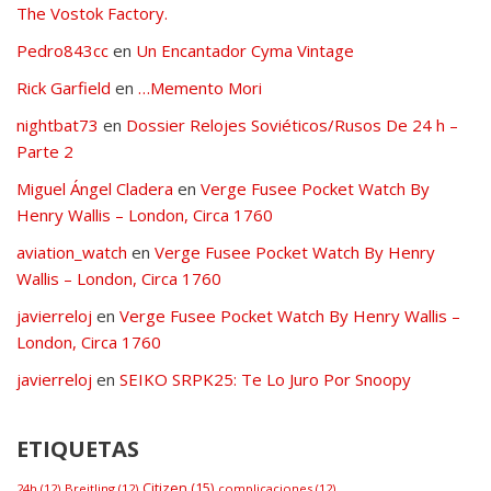
The Vostok Factory.
Pedro843cc
en
Un Encantador Cyma Vintage
Rick Garfield
en
…Memento Mori
nightbat73
en
Dossier Relojes Soviéticos/Rusos De 24 h –
Parte 2
Miguel Ángel Cladera
en
Verge Fusee Pocket Watch By
Henry Wallis – London, Circa 1760
aviation_watch
en
Verge Fusee Pocket Watch By Henry
Wallis – London, Circa 1760
javierreloj
en
Verge Fusee Pocket Watch By Henry Wallis –
London, Circa 1760
javierreloj
en
SEIKO SRPK25: Te Lo Juro Por Snoopy
ETIQUETAS
Citizen
(15)
24h
(12)
Breitling
(12)
complicaciones
(12)