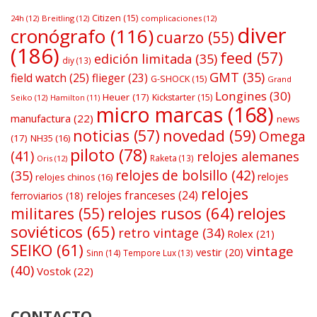
Citizen
(15)
24h
(12)
Breitling
(12)
complicaciones
(12)
diver
cronógrafo
(116)
cuarzo
(55)
(186)
feed
(57)
edición limitada
(35)
diy
(13)
GMT
(35)
field watch
(25)
flieger
(23)
G-SHOCK
(15)
Grand
Longines
(30)
Heuer
(17)
Kickstarter
(15)
Seiko
(12)
Hamilton
(11)
micro marcas
(168)
manufactura
(22)
news
noticias
(57)
novedad
(59)
Omega
(17)
NH35
(16)
piloto
(78)
(41)
relojes alemanes
Raketa
(13)
Oris
(12)
relojes de bolsillo
(42)
(35)
relojes
relojes chinos
(16)
relojes
relojes franceses
(24)
ferroviarios
(18)
relojes rusos
(64)
relojes
militares
(55)
soviéticos
(65)
retro vintage
(34)
Rolex
(21)
SEIKO
(61)
vintage
vestir
(20)
Sinn
(14)
Tempore Lux
(13)
(40)
Vostok
(22)
CONTACTO