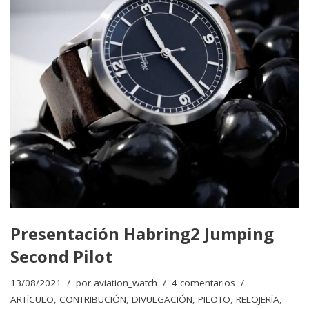
Presentación Habring2 Jumping
Second Pilot
13/08/2021
por
aviation_watch
4 comentarios
ARTÍCULO
,
CONTRIBUCIÓN
,
DIVULGACIÓN
,
PILOTO
,
RELOJERÍA
,